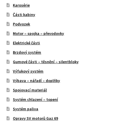
Karosérie
Části kabiny
Podvozek
Motor – spojka – převodovky
Elektrické části
Brzdový systém
Gumové části – těsnění – silentbloky
Výfukový systém
Výbava – nářadí – doplňky
Spojovací materiál
Systém chlazení – topení
Systém paliva
Opravy SV motorů Gaz 69