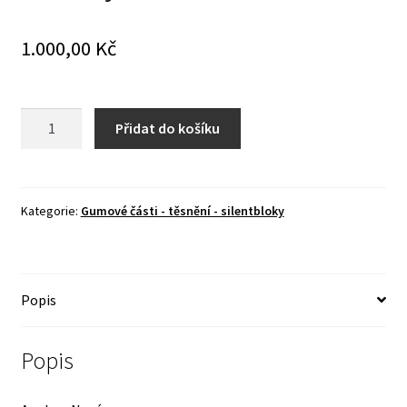
1.000,00
Kč
Dorazy
Přidat do košíku
zadních
lavic
množství
Kategorie:
Gumové části - těsnění - silentbloky
Popis
Popis