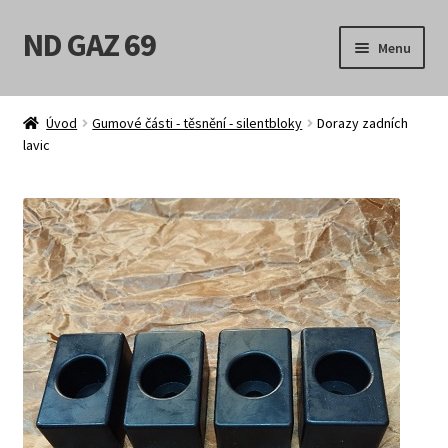
ND GAZ 69
Přeskočit
Přejít
Menu
na
k
navigaci
obsahu
Úvodní stránka
webu
Úvod
Gumové části - těsnění - silentbloky
Dorazy zadních
lavic
Můj účet
Obchod
Košík
Pokladna
Možnosti doručení
Obchodní podmínky