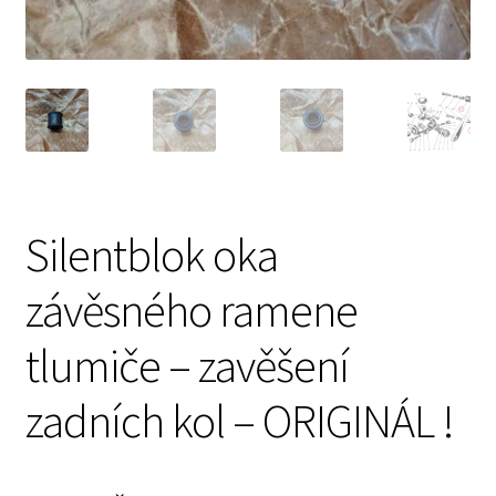
Prodávající – kontaktní informace
Způsoby úhrady
O nás
Silentblok oka
závěsného ramene
tlumiče – zavěšení
zadních kol – ORIGINÁL !