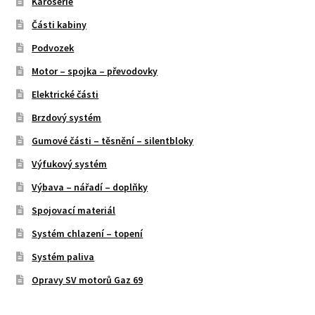
Karosérie
Části kabiny
Podvozek
Motor – spojka – převodovky
Elektrické části
Brzdový systém
Gumové části – těsnění – silentbloky
Výfukový systém
Výbava – nářadí – doplňky
Spojovací materiál
Systém chlazení – topení
Systém paliva
Opravy SV motorů Gaz 69