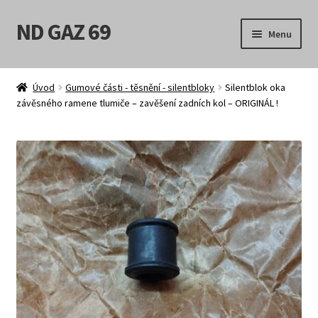
ND GAZ 69
Přeskočit
Přejít
Menu
na
k
navigaci
obsahu
Úvodní stránka
webu
Úvod
Gumové části - těsnění - silentbloky
Silentblok oka
závěsného ramene tlumiče – zavěšení zadních kol – ORIGINÁL !
Můj účet
Obchod
Košík
Pokladna
Možnosti doručení
Obchodní podmínky