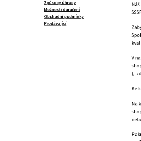
Způsoby úhrady
Náš 
Možnosti doručení
SSSR
Obchodní podmínky
Prodávající
Zabý
Spol
kval
V na
shop
), z
Ke k
Na k
shop
nebo
Poku