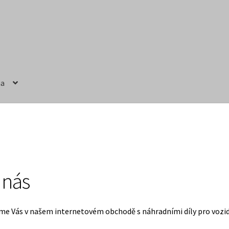
na
ručení
Obchodní podmínky
Prodávající – kontaktní informace
 nás
me Vás v našem internetovém obchodě s náhradními díly pro vozi