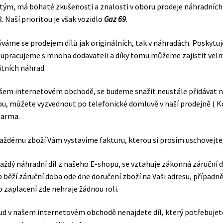
tým, má bohaté zkušenosti a znalosti v oboru prodeje náhradních
. Naší prioritou je však vozidlo
Gaz 69
.
váme se prodejem dílů jak originálních, tak v náhradách. Poskytuj
upracujeme s mnoha dodavateli a díky tomu můžeme zajistit velmi r
itních náhrad.
šem internetovém obchodě, se budeme snažit neustále přidávat no
u, můžete vyzvednout po telefonické domluvě v naší prodejně ( Ko
darma.
aždému zboží Vám vystavíme fakturu, kterou si prosím uschovejte
aždý náhradní díl z našeho E-shopu, se vztahuje zákonná záruční
 běží záruční doba ode dne doručení zboží na Vaši adresu, případ
 zaplacení zde nehraje žádnou roli.
d v našem internetovém obchodě nenajdete díl, který potřebujete