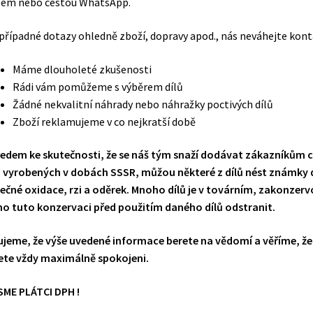
lem nebo cestou WhatsApp.
případné dotazy ohledně zboží, dopravy apod., nás neváhejte kontak
Máme dlouholeté zkušenosti
Rádi vám pomůžeme s výběrem dílů
Žádné nekvalitní náhrady nebo náhražky poctivých dílů
Zboží reklamujeme v co nejkratší době
edem ke skutečnosti, že se náš tým snaží dodávat zákazníkům c
, vyrobených v dobách SSSR, můžou některé z dílů nést známk
ečné oxidace, rzi a oděrek. Mnoho dílů je v továrním, zakonzervo
o tuto konzervaci před použitím daného dílů odstranit.
jeme, že výše uvedené informace berete na vědomí a věříme, že
te vždy maximálně spokojeni.
ME PLÁTCI DPH !