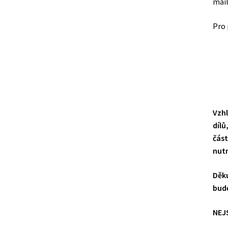
mai
Pro 
Vzhl
dílů
část
nutn
Děku
bude
NEJS