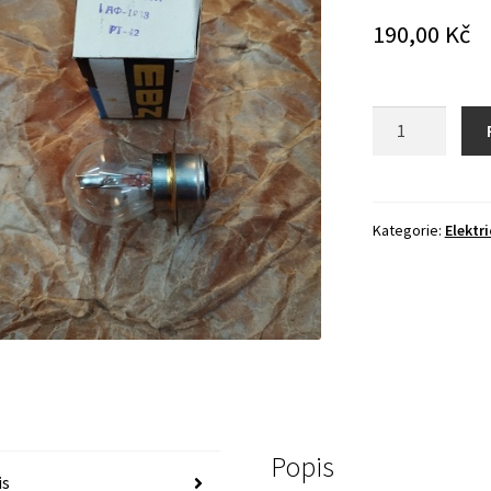
190,00
Kč
Žárovka
hledacího
světlometu
-
ORIGINÁL
Kategorie:
Elektri
!
množství
Popis
is