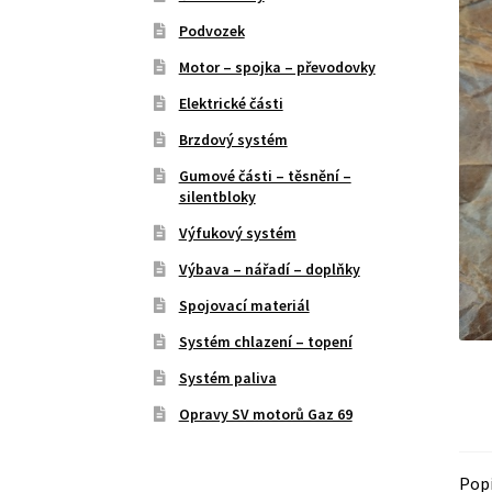
Podvozek
Motor – spojka – převodovky
Elektrické části
Brzdový systém
Gumové části – těsnění –
silentbloky
Výfukový systém
Výbava – nářadí – doplňky
Spojovací materiál
Systém chlazení – topení
Systém paliva
Opravy SV motorů Gaz 69
Pop