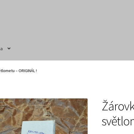
na
ručení
Obchodní podmínky
Prodávající – kontaktní informace
tlometu – ORIGINÁL !
Žárovk
světlo