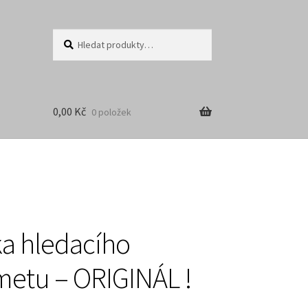
Hledat:
Hledat
0,00
Kč
0 položek
a hledacího
metu – ORIGINÁL !