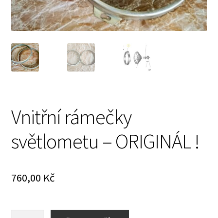
Prodávající – kontaktní informace
Způsoby úhrady
O nás
Vnitřní rámečky
světlometu – ORIGINÁL !
760,00
Kč
Vnitřní