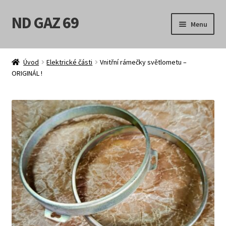
ND GAZ 69
Přeskočit
Přejít
Menu
na
k
navigaci
obsahu
Úvodní stránka
webu
Úvod
Elektrické části
Vnitřní rámečky světlometu –
ORIGINÁL !
Můj účet
Obchod
Košík
Pokladna
Možnosti doručení
Obchodní podmínky