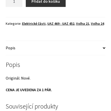
Přidat do košíku
rámečky
světlometu
-
ORIGINÁL
Kategorie:
Elektrické části
,
UAZ 469 - UAZ 452
,
Volha 21
,
Volha 24
!
množství
Popis
Popis
Originál. Nové.
CENA JE UVEDENA ZA 1 PÁR.
Související produkty