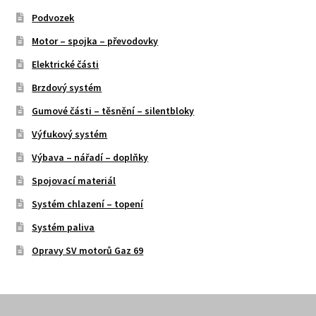
Podvozek
Motor – spojka – převodovky
Elektrické části
Brzdový systém
Gumové části – těsnění – silentbloky
Výfukový systém
Výbava – nářadí – doplňky
Spojovací materiál
Systém chlazení – topení
Systém paliva
Opravy SV motorů Gaz 69