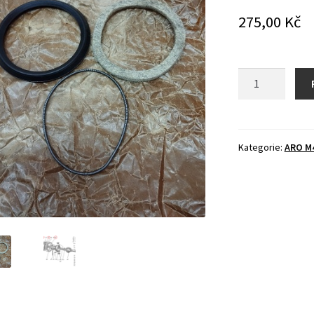
275,00
Kč
Těsnění
polokoulí
přední
nápravy
množství
Kategorie:
ARO M