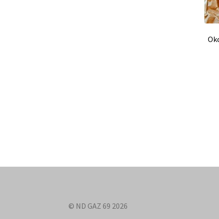
Ok
© ND GAZ 69 2026
.