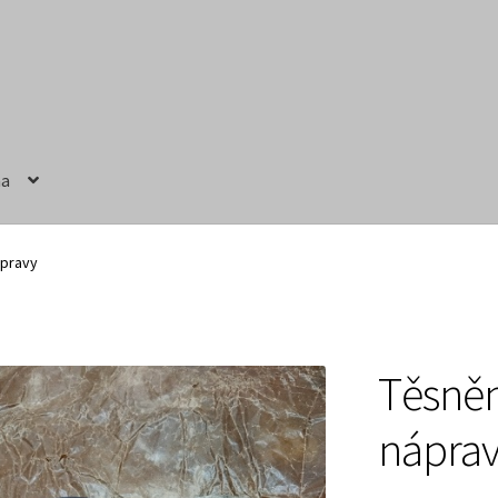
na
ručení
Obchodní podmínky
Prodávající – kontaktní informace
ápravy
Těsněn
nápra