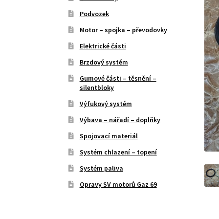
Podvozek
Motor – spojka – převodovky
Elektrické části
Brzdový systém
Gumové části – těsnění –
silentbloky
Výfukový systém
Výbava – nářadí – doplňky
Spojovací materiál
Systém chlazení – topení
Systém paliva
Opravy SV motorů Gaz 69