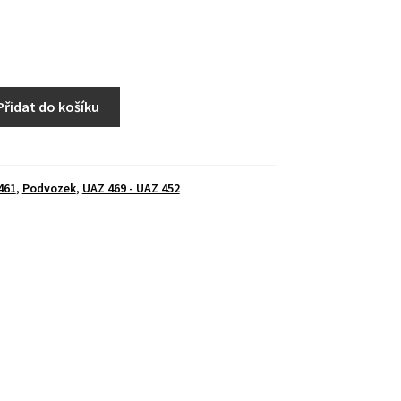
Přidat do košíku
461
,
Podvozek
,
UAZ 469 - UAZ 452