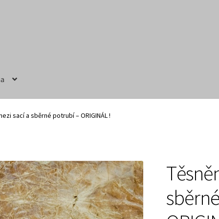
na
ručení
Obchodní podmínky
Prodávající – kontaktní informace
ezi sací a sběrné potrubí – ORIGINÁL !
Těsněn
sběrné