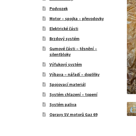
Podvozek
Motor – spojka – převodovky
Elektrické části
Brzdový systém
Gumové části – těsnění –
silentbloky
Výfukový systém
Výbava – nářadí – doplňky
Spojovací materiál
Systém chlazení – topení
Systém paliva
Opravy SV motorů Gaz 69