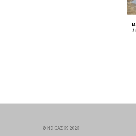
M
š
© ND GAZ 69 2026
.