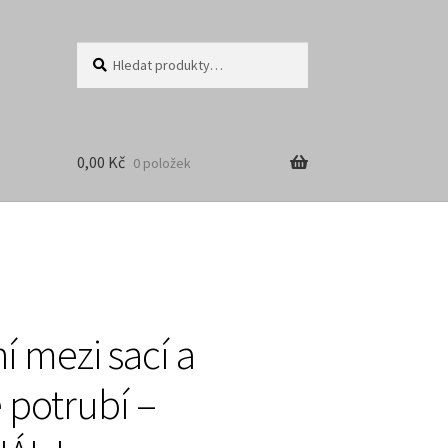
Hledat:
Hledat
0,00
Kč
0 položek
í mezi sací a
 potrubí –