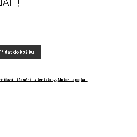
ÁL !
Přidat do košíku
 části - těsnění - silentbloky
,
Motor - spojka -