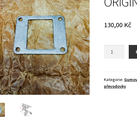
ORIGIN
130,00
Kč
Těsnění
mezi
sací
a
sběrné
Kategorie:
Gumové
převodovky
potrubí
-
ORIGINÁL
!
množství