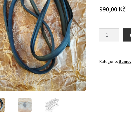
990,00
Kč
Těsnění
kolem
vnitřního
rámu
okna
Kategorie:
Gumové
množství