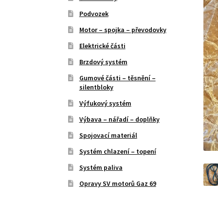
Podvozek
Motor – spojka – převodovky
Elektrické části
Brzdový systém
Gumové části – těsnění –
silentbloky
Výfukový systém
Výbava – nářadí – doplňky
Spojovací materiál
Systém chlazení – topení
Systém paliva
Opravy SV motorů Gaz 69