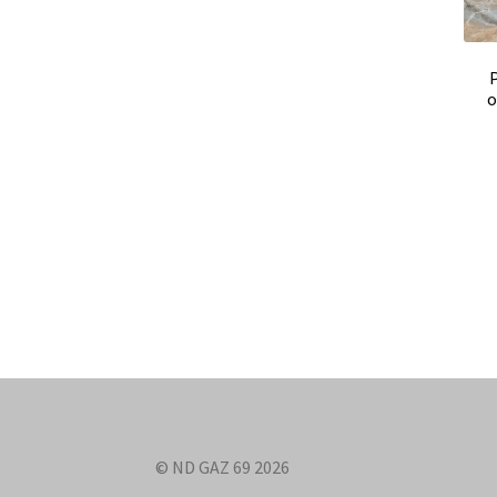
o
© ND GAZ 69 2026
.