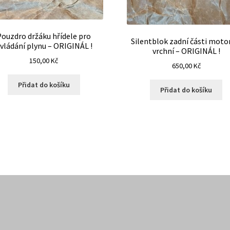
Pouzdro držáku hřídele pro
Silentblok zadní části moto
vládání plynu – ORIGINÁL !
vrchní – ORIGINÁL !
150,00
Kč
650,00
Kč
Přidat do košíku
Přidat do košíku