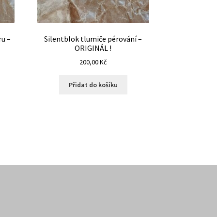
ru –
Silentblok tlumiče pérování –
ORIGINÁL !
200,00
Kč
Přidat do košíku