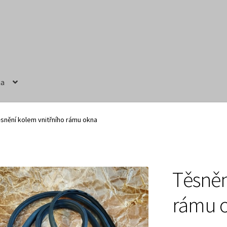
na
ručení
Obchodní podmínky
Prodávající – kontaktní informace
snění kolem vnitřního rámu okna
Těsněn
rámu 