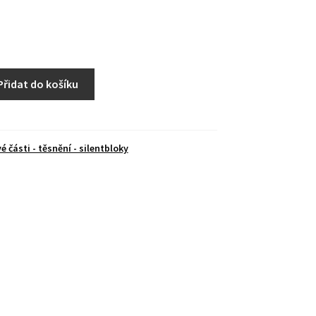
Přidat do košíku
 části - těsnění - silentbloky