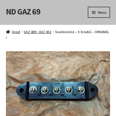
ND GAZ 69
Přeskočit
Přejít
Menu
na
k
navigaci
obsahu
Úvodní stránka
webu
Úvod
UAZ 469 - UAZ 452
Svorkovnice – 5 šroubů – ORIGINÁL
!
Můj účet
Obchod
Košík
Pokladna
Možnosti doručení
Obchodní podmínky