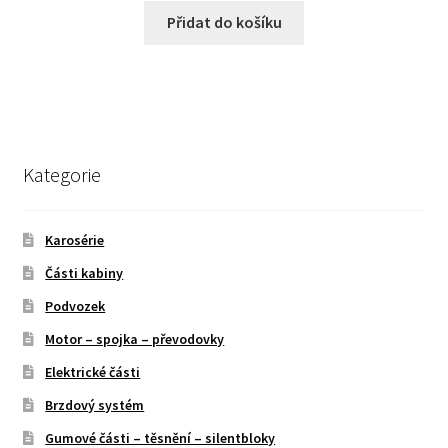
Přidat do košíku
Kategorie
Karosérie
Části kabiny
Podvozek
Motor – spojka – převodovky
Elektrické části
Brzdový systém
Gumové části – těsnění – silentbloky