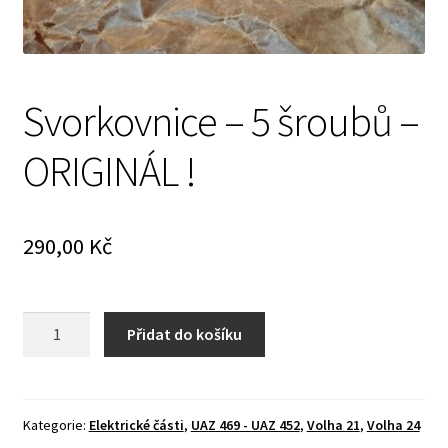
Prodávající – kontaktní informace
Způsoby úhrady
Svorkovnice – 5 šroubů –
O nás
ORIGINÁL !
290,00
Kč
Svorkovnice
Přidat do košíku
-
5
šroubů
-
Kategorie:
Elektrické části
,
UAZ 469 - UAZ 452
,
Volha 21
,
Volha 24
ORIGINÁL