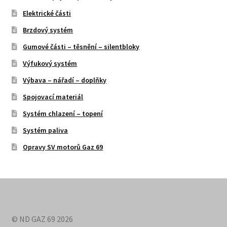
Elektrické části
Brzdový systém
Gumové části – těsnění – silentbloky
Výfukový systém
Výbava – nářadí – doplňky
Spojovací materiál
Systém chlazení – topení
Systém paliva
Opravy SV motorů Gaz 69
© ND GAZ 69 2026