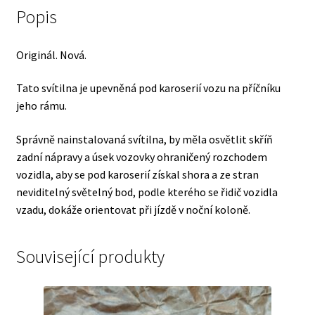
ORIGINÁL
Popis
!
množství
Originál. Nová.
Tato svítilna je upevněná pod karoserií vozu na příčníku
jeho rámu.
Správně nainstalovaná svítilna, by měla osvětlit skříň
zadní nápravy a úsek vozovky ohraničený rozchodem
vozidla, aby se pod karoserií získal shora a ze stran
neviditelný světelný bod, podle kterého se řidič vozidla
vzadu, dokáže orientovat při jízdě v noční koloně.
Související produkty