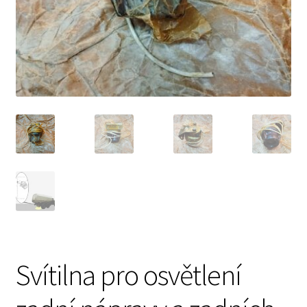
Prodávající – kontaktní informace
Způsoby úhrady
O nás
Svítilna pro osvětlení