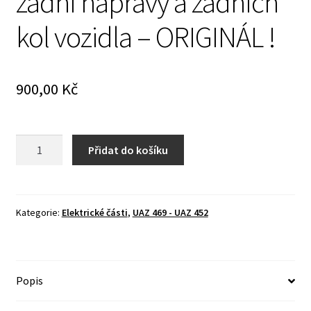
zadní nápravy a zadních
kol vozidla – ORIGINÁL !
900,00
Kč
Svítilna
Přidat do košíku
pro
osvětlení
zadní
nápravy
Kategorie:
Elektrické části
,
UAZ 469 - UAZ 452
a
zadních
kol
Popis
vozidla
-