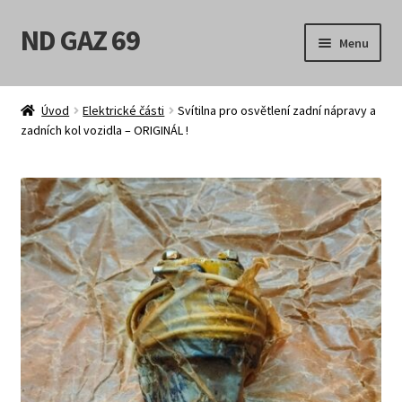
ND GAZ 69
Přeskočit
Přejít
Menu
na
k
navigaci
obsahu
Úvodní stránka
webu
Úvod
Elektrické části
Svítilna pro osvětlení zadní nápravy a
zadních kol vozidla – ORIGINÁL !
Můj účet
Obchod
Košík
Pokladna
Možnosti doručení
Obchodní podmínky