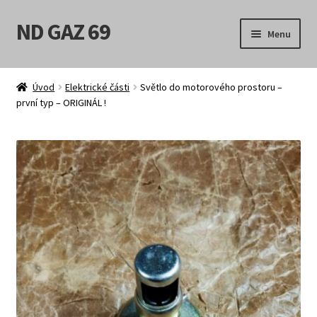
ND GAZ 69
Přeskočit
Přejít
Menu
na
k
navigaci
obsahu
Úvodní stránka
webu
Úvod
Elektrické části
Světlo do motorového prostoru –
první typ – ORIGINÁL !
Můj účet
Obchod
Košík
Pokladna
Možnosti doručení
Obchodní podmínky