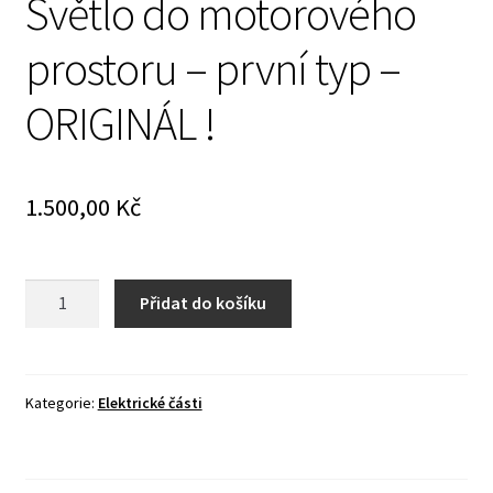
Světlo do motorového
prostoru – první typ –
ORIGINÁL !
1.500,00
Kč
Světlo
Přidat do košíku
do
motorového
prostoru
-
Kategorie:
Elektrické části
první
typ
-