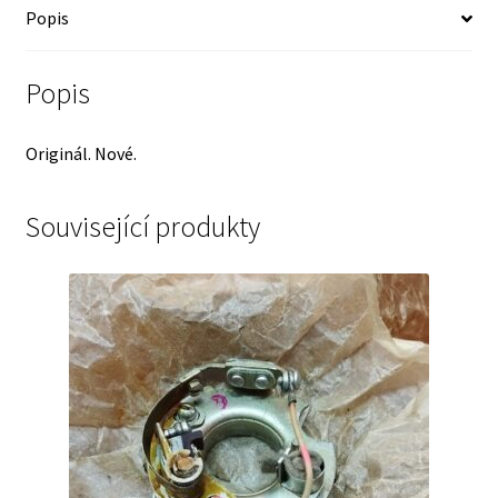
Popis
ORIGINÁL
!
množství
Popis
Originál. Nové.
Související produkty