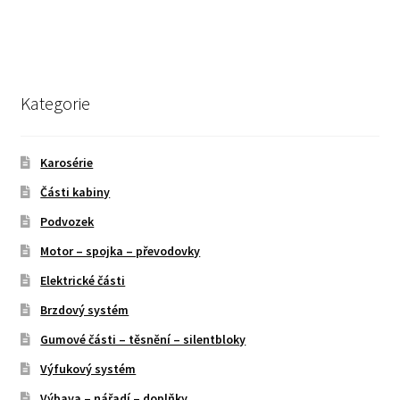
Kategorie
Karosérie
Části kabiny
Podvozek
Motor – spojka – převodovky
Elektrické části
Brzdový systém
Gumové části – těsnění – silentbloky
Výfukový systém
Výbava – nářadí – doplňky