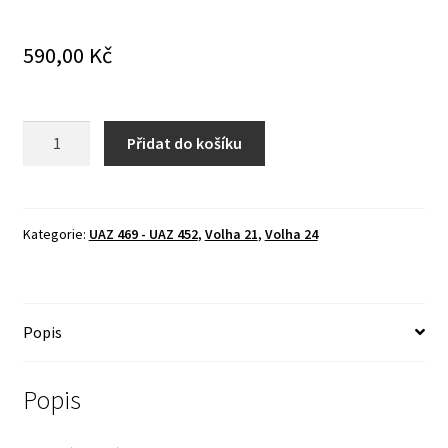
590,00
Kč
Spodní
Přidat do košíku
část
palivového
čerpadla
-
Kategorie:
UAZ 469 - UAZ 452
,
Volha 21
,
Volha 24
UAZ
-
VOLHA
Popis
-
ORIGINÁL
!
Popis
množství