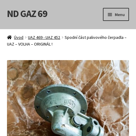
ND GAZ 69
Přeskočit
Přejít
Menu
na
k
navigaci
obsahu
Úvodní stránka
webu
Úvod
UAZ 469 - UAZ 452
Spodní část palivového čerpadla –
UAZ – VOLHA – ORIGINÁL !
Můj účet
Obchod
Košík
Pokladna
Možnosti doručení
Obchodní podmínky