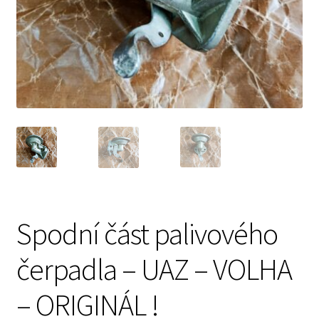
Prodávající – kontaktní informace
Způsoby úhrady
O nás
Spodní část palivového
čerpadla – UAZ – VOLHA
– ORIGINÁL !