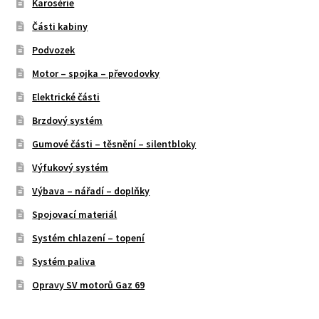
Karosérie
Části kabiny
Podvozek
Motor – spojka – převodovky
Elektrické části
Brzdový systém
Gumové části – těsnění – silentbloky
Výfukový systém
Výbava – nářadí – doplňky
Spojovací materiál
Systém chlazení – topení
Systém paliva
Opravy SV motorů Gaz 69