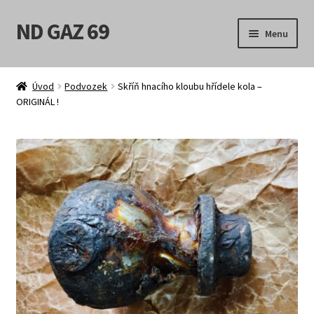
ND GAZ 69
Přeskočit
Přejít
Menu
na
k
navigaci
obsahu
Úvodní stránka
webu
Úvod
Podvozek
Skříň hnacího kloubu hřídele kola –
ORIGINÁL !
Můj účet
Obchod
Košík
Pokladna
Možnosti doručení
Obchodní podmínky