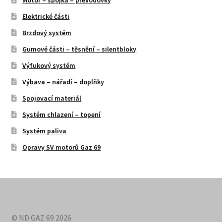
Elektrické části
Brzdový systém
Gumové části – těsnění – silentbloky
Výfukový systém
Výbava – nářadí – doplňky
Spojovací materiál
Systém chlazení – topení
Systém paliva
Opravy SV motorů Gaz 69
© ND GAZ 69 2026