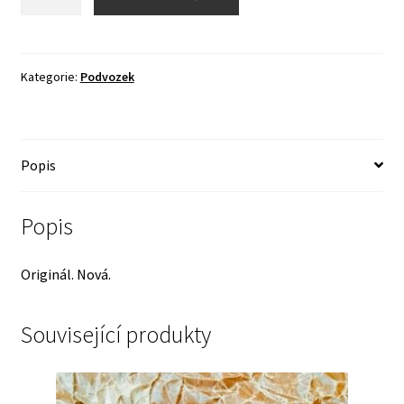
hnacího
kloubu
hřídele
kola
Kategorie:
Podvozek
-
ORIGINÁL
!
Popis
množství
Popis
Originál. Nová.
Související produkty