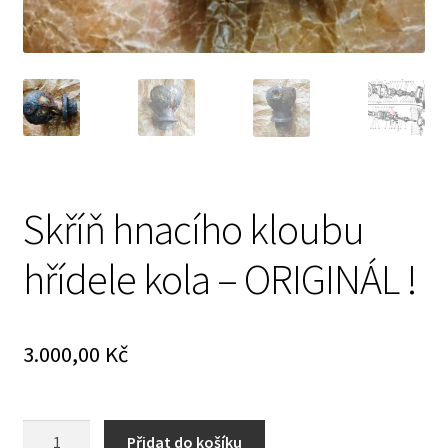
Prodávající – kontaktní informace
Způsoby úhrady
O nás
Skříň hnacího kloubu
hřídele kola – ORIGINÁL !
3.000,00
Kč
Skříň
Přidat do košíku