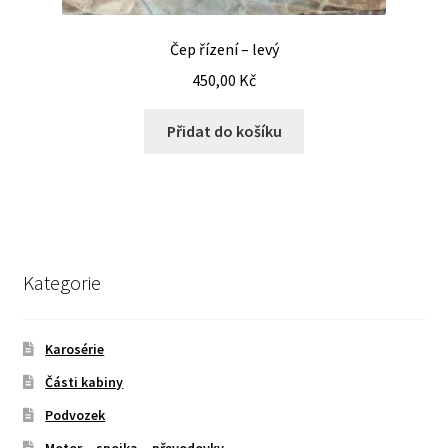
Čep řízení – levý
450,00
Kč
Přidat do košíku
Kategorie
Karosérie
Části kabiny
Podvozek
Motor – spojka – převodovky