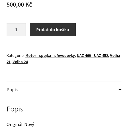
500,00
Kč
Roztáčecí
Přidat do košíku
ozubec
-
ORIGINÁL
!
Kategorie:
Motor - spojka - převodovky
,
UAZ 469 - UAZ 452
,
Volha
21
,
Volha 24
množství
Popis
Popis
Originál. Nový.