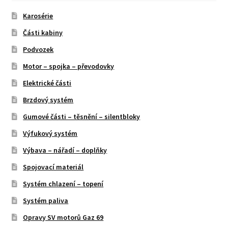
Karosérie
Části kabiny
Podvozek
Motor – spojka – převodovky
Elektrické části
Brzdový systém
Gumové části – těsnění – silentbloky
Výfukový systém
Výbava – nářadí – doplňky
Spojovací materiál
Systém chlazení – topení
Systém paliva
Opravy SV motorů Gaz 69