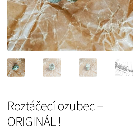
Prodávající – kontaktní informace
Způsoby úhrady
O nás
Roztáčecí ozubec –
ORIGINÁL !