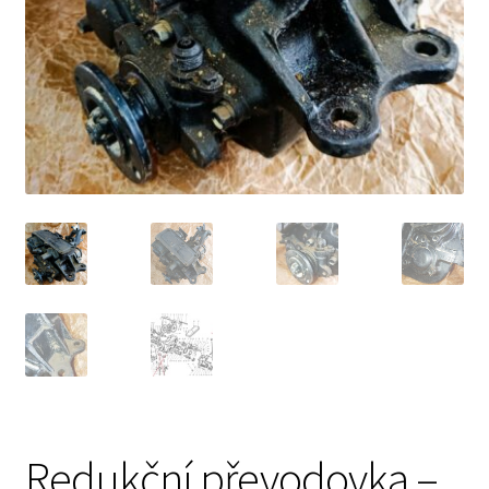
Prodávající – kontaktní informace
Způsoby úhrady
O nás
Redukční převodovka –