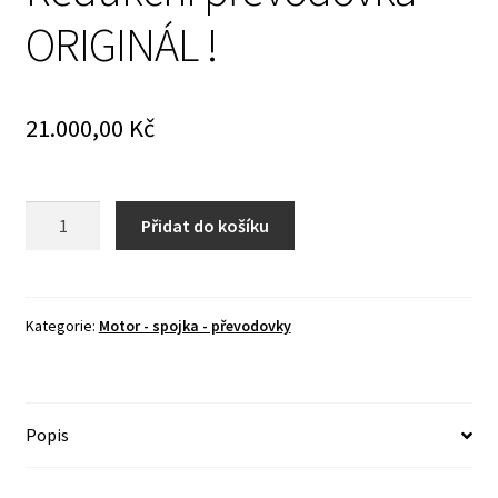
ORIGINÁL !
21.000,00
Kč
Redukční
Přidat do košíku
převodovka
-
ORIGINÁL
!
Kategorie:
Motor - spojka - převodovky
množství
Popis