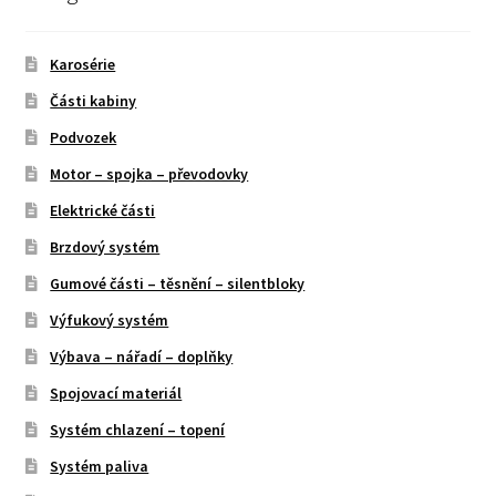
Karosérie
Části kabiny
Podvozek
Motor – spojka – převodovky
Elektrické části
Brzdový systém
Gumové části – těsnění – silentbloky
Výfukový systém
Výbava – nářadí – doplňky
Spojovací materiál
Systém chlazení – topení
Systém paliva