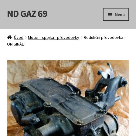
ND GAZ 69
Přeskočit
Přejít
Menu
na
k
navigaci
obsahu
Úvodní stránka
webu
Úvod
Motor - spojka - převodovky
Redukční převodovka –
ORIGINÁL !
Můj účet
Obchod
Košík
Pokladna
Možnosti doručení
Obchodní podmínky