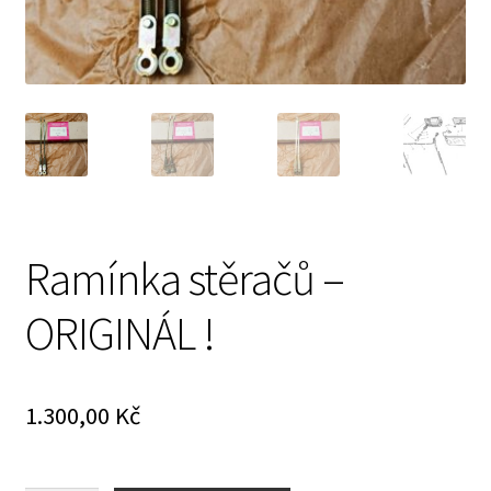
Prodávající – kontaktní informace
Způsoby úhrady
O nás
Ramínka stěračů –
ORIGINÁL !
1.300,00
Kč