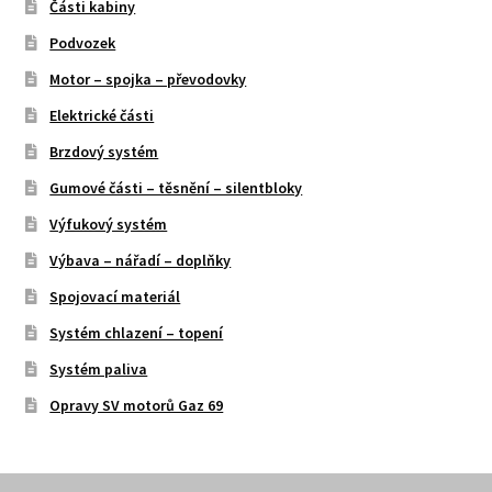
Části kabiny
Podvozek
Motor – spojka – převodovky
Elektrické části
Brzdový systém
Gumové části – těsnění – silentbloky
Výfukový systém
Výbava – nářadí – doplňky
Spojovací materiál
Systém chlazení – topení
Systém paliva
Opravy SV motorů Gaz 69