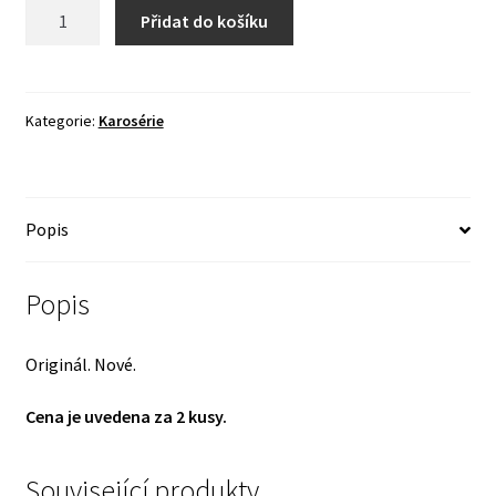
Ramínka
Přidat do košíku
stěračů
-
ORIGINÁL
!
Kategorie:
Karosérie
množství
Popis
Popis
Originál. Nové.
Cena je uvedena za 2 kusy.
Související produkty