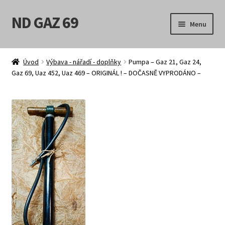
ND GAZ 69
Přeskočit
Přejít
Menu
na
k
navigaci
obsahu
Úvodní stránka
webu
Úvod
Výbava - nářadí - doplňky
Pumpa – Gaz 21, Gaz 24,
Gaz 69, Uaz 452, Uaz 469 – ORIGINÁL ! – DOČASNĚ VYPRODÁNO –
Můj účet
Obchod
Košík
Pokladna
Možnosti doručení
Obchodní podmínky