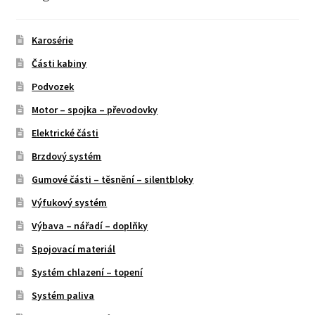
Karosérie
Části kabiny
Podvozek
Motor – spojka – převodovky
Elektrické části
Brzdový systém
Gumové části – těsnění – silentbloky
Výfukový systém
Výbava – nářadí – doplňky
Spojovací materiál
Systém chlazení – topení
Systém paliva