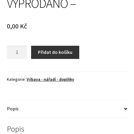
VYPRODÁNO –
0,00
Kč
Pumpa
Přidat do košíku
-
Gaz
21,
Gaz
Kategorie:
Výbava - nářadí - doplňky
24,
Gaz
69,
Popis
Uaz
452,
Uaz
Popis
469