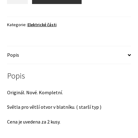
světla
-
starší
typ
Kategorie:
Elektrické části
-
ORIGINÁL
!
Popis
množství
Popis
Originál. Nové. Kompletní.
Světla pro větší otvor v blatníku. ( starší typ )
Cena je uvedena za 2 kusy.