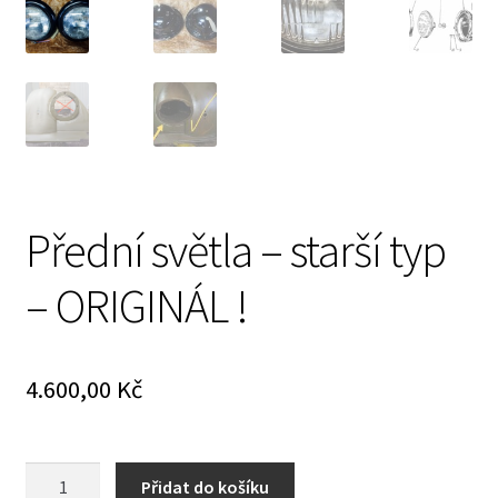
Prodávající – kontaktní informace
Způsoby úhrady
O nás
Přední světla – starší typ
– ORIGINÁL !
4.600,00
Kč
Přední
Přidat do košíku