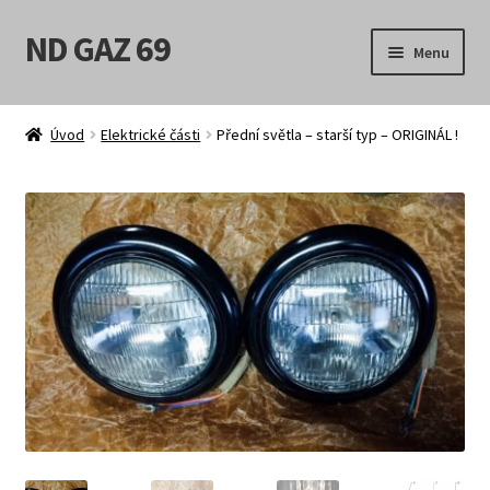
ND GAZ 69
Přeskočit
Přejít
Menu
na
k
navigaci
obsahu
Úvodní stránka
webu
Úvod
Elektrické části
Přední světla – starší typ – ORIGINÁL !
Můj účet
Obchod
Košík
Pokladna
Možnosti doručení
Obchodní podmínky