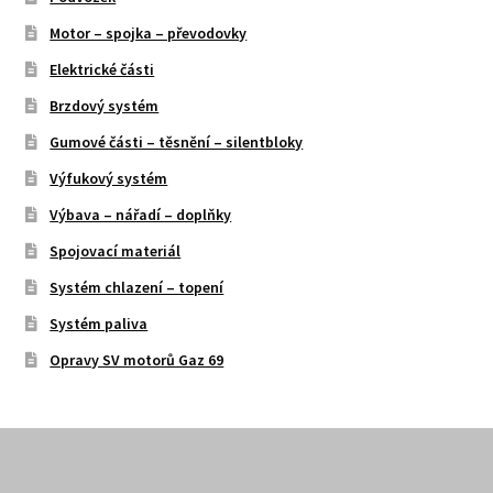
Motor – spojka – převodovky
Elektrické části
Brzdový systém
Gumové části – těsnění – silentbloky
Výfukový systém
Výbava – nářadí – doplňky
Spojovací materiál
Systém chlazení – topení
Systém paliva
Opravy SV motorů Gaz 69