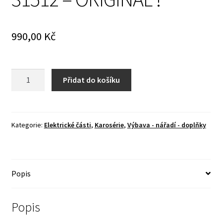
990,00
Kč
Odrazky
Přidat do košíku
(
trojúhelník
)
-
Kategorie:
Elektrické části
,
Karosérie
,
Výbava - nářadí - doplňky
Gaz
704,
Uaz
Popis
8109,
Uaz
31512
Popis
-