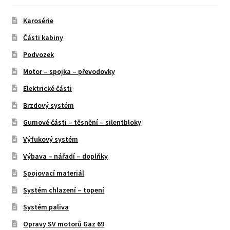
Karosérie
Části kabiny
Podvozek
Motor – spojka – převodovky
Elektrické části
Brzdový systém
Gumové části – těsnění – silentbloky
Výfukový systém
Výbava – nářadí – doplňky
Spojovací materiál
Systém chlazení – topení
Systém paliva
Opravy SV motorů Gaz 69