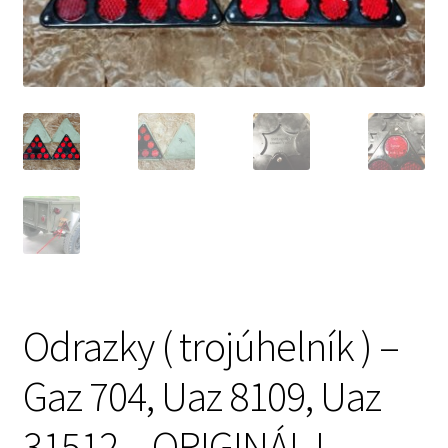
Prodávající – kontaktní informace
Způsoby úhrady
O nás
Odrazky ( trojúhelník ) –
Gaz 704, Uaz 8109, Uaz
31512 – ORIGINÁL !