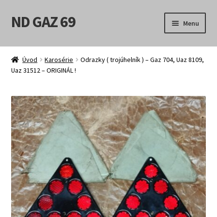
ND GAZ 69
Přeskočit
Přejít
Menu
na
k
navigaci
obsahu
Úvodní stránka
webu
Úvod
Karosérie
Odrazky ( trojúhelník ) – Gaz 704, Uaz 8109,
Uaz 31512 – ORIGINÁL !
Můj účet
Obchod
Košík
Pokladna
Možnosti doručení
Obchodní podmínky