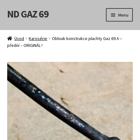
ND GAZ 69
Přeskočit
Přejít
Menu
na
k
navigaci
obsahu
Úvodní stránka
webu
Úvod
Karosérie
Oblouk konstrukce plachty Gaz 69 A –
přední – ORIGINÁL !
Můj účet
Obchod
Košík
Pokladna
Možnosti doručení
Obchodní podmínky