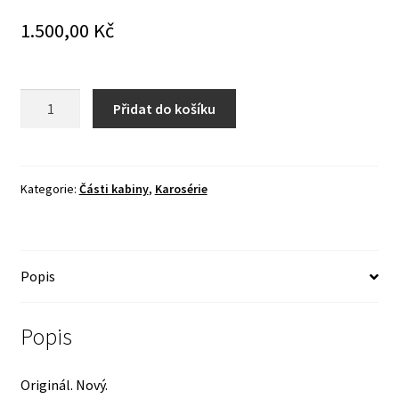
1.500,00
Kč
Oblouk
Přidat do košíku
konstrukce
plachty
Gaz
69
Kategorie:
Části kabiny
,
Karosérie
A
-
přední
Popis
-
ORIGINÁL
!
Popis
množství
Originál. Nový.