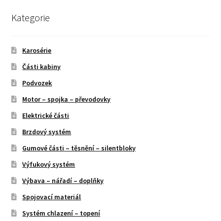
Kategorie
Karosérie
Části kabiny
Podvozek
Motor – spojka – převodovky
Elektrické části
Brzdový systém
Gumové části – těsnění – silentbloky
Výfukový systém
Výbava – nářadí – doplňky
Spojovací materiál
Systém chlazení – topení