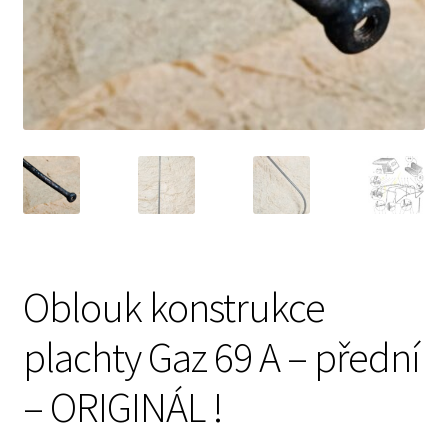
Prodávající – kontaktní informace
Způsoby úhrady
O nás
Oblouk konstrukce
plachty Gaz 69 A – přední
– ORIGINÁL !