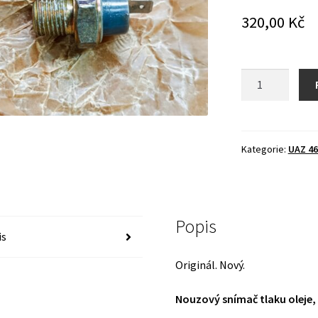
320,00
Kč
Nouzový
snímač
tlaku
oleje
-
Kategorie:
UAZ 46
UAZ
-
ORIGINÁL
!
Popis
množství
is
Originál. Nový.
Nouzový snímač tlaku oleje,