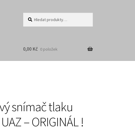
Hledat:
Hledat
0,00
Kč
0 položek
ý snímač tlaku
– UAZ – ORIGINÁL !