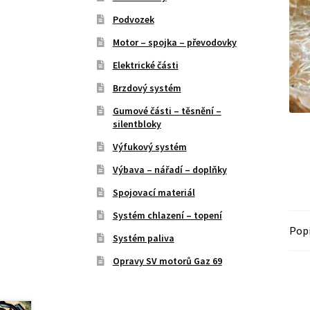
Podvozek
Motor – spojka – převodovky
Elektrické části
Brzdový systém
Gumové části – těsnění –
silentbloky
Výfukový systém
Výbava – nářadí – doplňky
Spojovací materiál
Systém chlazení – topení
Pop
Systém paliva
Opravy SV motorů Gaz 69