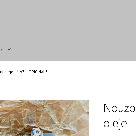
na
ručení
Obchodní podmínky
Prodávající – kontaktní informace
u oleje – UAZ – ORIGINÁL !
Nouzov
oleje 