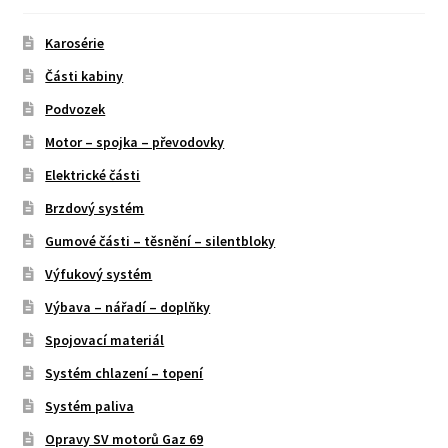
Karosérie
Části kabiny
Podvozek
Motor – spojka – převodovky
Elektrické části
Brzdový systém
Gumové části – těsnění – silentbloky
Výfukový systém
Výbava – nářadí – doplňky
Spojovací materiál
Systém chlazení – topení
Systém paliva
Opravy SV motorů Gaz 69