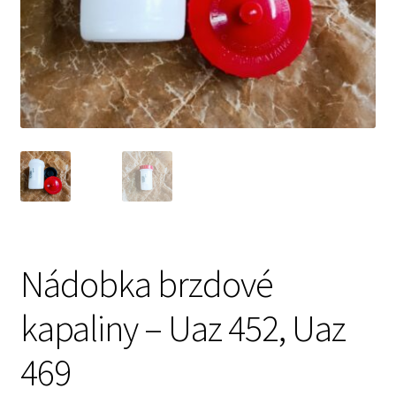
Prodávající – kontaktní informace
Způsoby úhrady
O nás
Nádobka brzdové
kapaliny – Uaz 452, Uaz
469