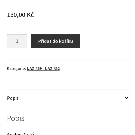
130,00
Kč
Nádobka
Přidat do košíku
brzdové
kapaliny
-
Uaz
Kategorie:
UAZ 469 - UAZ 452
452,
Uaz
469
Popis
množství
Popis
Analog. Nová.