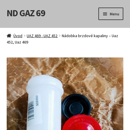
ND GAZ 69
Přeskočit
Přejít
Menu
na
k
navigaci
obsahu
Úvodní stránka
webu
Úvod
UAZ 469 - UAZ 452
Nádobka brzdové kapaliny – Uaz
452, Uaz 469
Můj účet
Obchod
Košík
Pokladna
Možnosti doručení
Obchodní podmínky