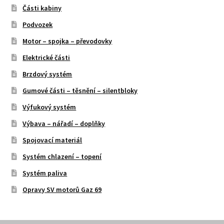
Části kabiny
Podvozek
Motor – spojka – převodovky
Elektrické části
Brzdový systém
Gumové části – těsnění – silentbloky
Výfukový systém
Výbava – nářadí – doplňky
Spojovací materiál
Systém chlazení – topení
Systém paliva
Opravy SV motorů Gaz 69