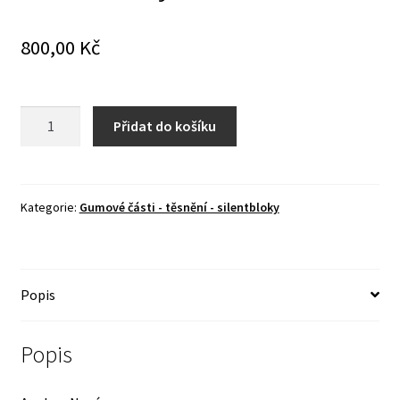
800,00
Kč
Manžeta
Přidat do košíku
tyče
řízení
množství
Kategorie:
Gumové části - těsnění - silentbloky
Popis
Popis