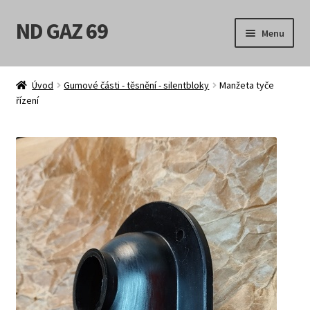
ND GAZ 69
Přeskočit
Přejít
Menu
na
k
navigaci
obsahu
Úvodní stránka
webu
Úvod
Gumové části - těsnění - silentbloky
Manžeta tyče
řízení
Můj účet
Obchod
Košík
Pokladna
Možnosti doručení
Obchodní podmínky