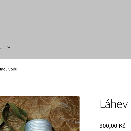
na
ručení
Obchodní podmínky
Prodávající – kontaktní informace
itnou vodu
Láhev 
900,00
Kč