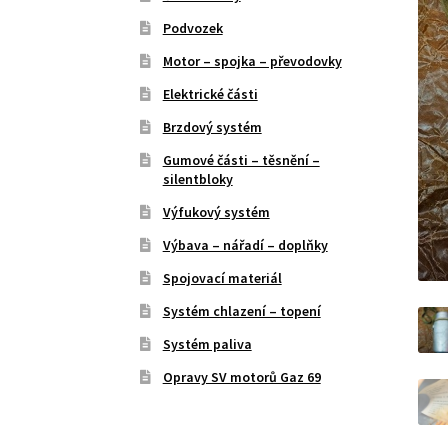
Podvozek
Motor – spojka – převodovky
Elektrické části
Brzdový systém
Gumové části – těsnění –
silentbloky
Výfukový systém
Výbava – nářadí – doplňky
Spojovací materiál
Systém chlazení – topení
Systém paliva
Opravy SV motorů Gaz 69