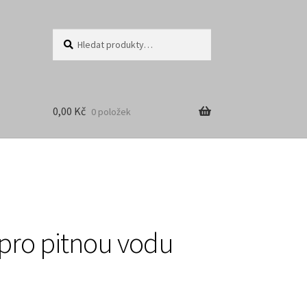
Hledat:
Hledat
0,00
Kč
0 položek
pro pitnou vodu