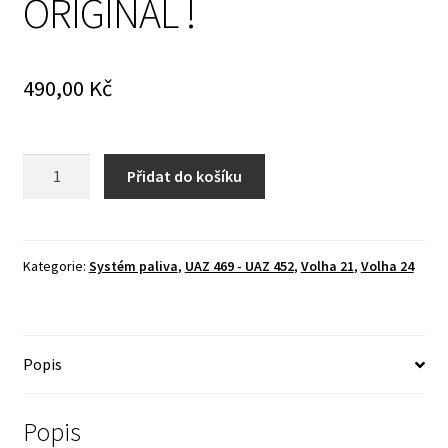
ORIGINÁL !
490,00
Kč
Kalová
Přidat do košíku
sklenička
palivového
čerpadla
-
Kategorie:
Systém paliva
,
UAZ 469 - UAZ 452
,
Volha 21
,
Volha 24
ORIGINÁL
!
množství
Popis
Popis