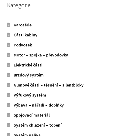
Kategorie
Karosérie
Části kabiny
Podvozek
Motor – spojka – převodovky
Elektrické části
Brzdový systém
Gumové části – těsnění – silentbloky
Výfukový systém
Výbava – nářadí – doplňky
Spojovací materiál
Systém chlazení – topení
Systém paliva