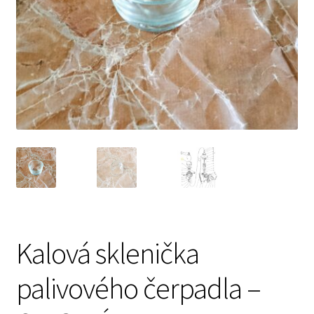
Prodávající – kontaktní informace
Způsoby úhrady
O nás
Kalová sklenička
palivového čerpadla –