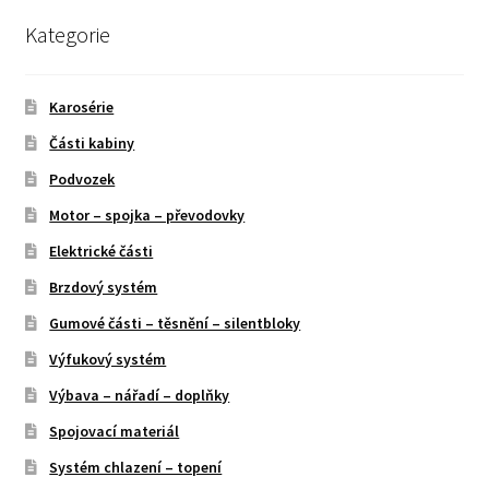
Kategorie
Karosérie
Části kabiny
Podvozek
Motor – spojka – převodovky
Elektrické části
Brzdový systém
Gumové části – těsnění – silentbloky
Výfukový systém
Výbava – nářadí – doplňky
Spojovací materiál
Systém chlazení – topení