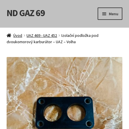
ND GAZ 69
Přeskočit
Přejít
Menu
na
k
navigaci
obsahu
Úvodní stránka
webu
Úvod
UAZ 469 - UAZ 452
Izolační podložka pod
dvoukomorový karburátor – UAZ – Volha
Můj účet
Obchod
Košík
Pokladna
Možnosti doručení
Obchodní podmínky