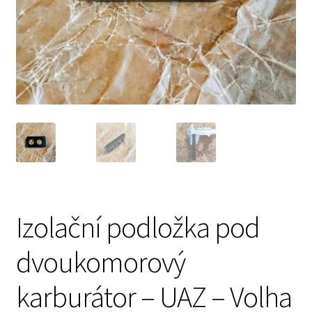
Prodávající – kontaktní informace
Způsoby úhrady
O nás
Izolační podložka pod
dvoukomorový
karburátor – UAZ – Volha