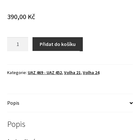
390,00
Kč
Izolační
Přidat do košíku
podložka
pod
dvoukomorový
karburátor
Kategorie:
UAZ 469 - UAZ 452
,
Volha 21
,
Volha 24
-
UAZ
-
Popis
Volha
množství
Popis