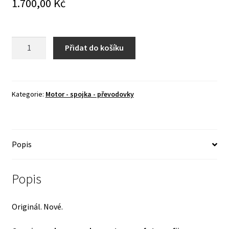
1.700,00
Kč
Hřídel
Přidat do košíku
a
hnací
kolo
rychloměru
Kategorie:
Motor - spojka - převodovky
v
redukční
převodovce
Popis
-
ORIGINÁL
!
Popis
množství
Originál. Nové.