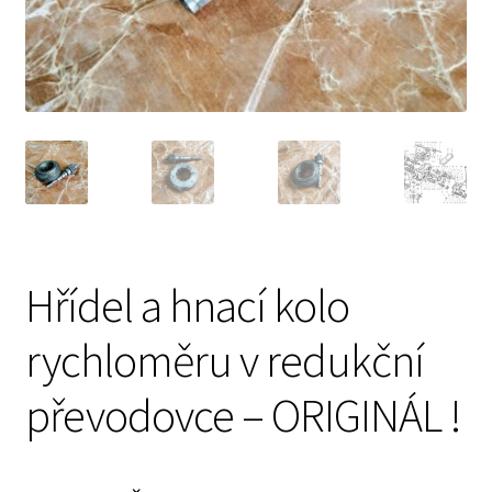
Prodávající – kontaktní informace
Způsoby úhrady
O nás
Hřídel a hnací kolo
rychloměru v redukční
převodovce – ORIGINÁL !