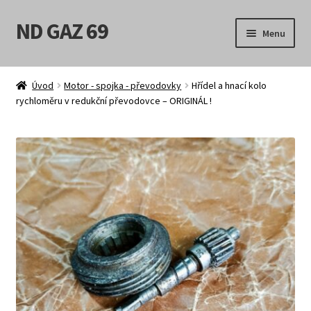
ND GAZ 69
Přeskočit
Přejít
Menu
na
k
navigaci
obsahu
Úvodní stránka
webu
Úvod
Motor - spojka - převodovky
Hřídel a hnací kolo
rychloměru v redukční převodovce – ORIGINÁL !
Můj účet
Obchod
Košík
Pokladna
Možnosti doručení
Obchodní podmínky