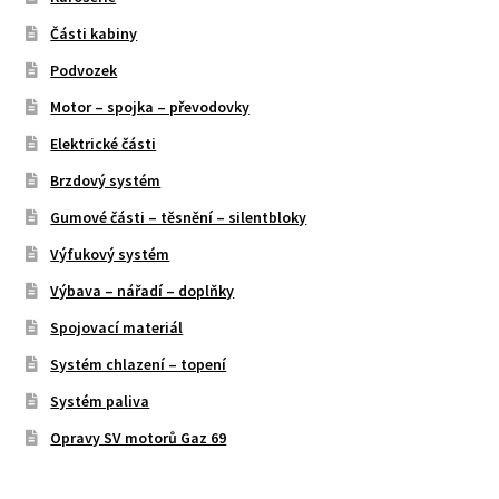
Části kabiny
Podvozek
Motor – spojka – převodovky
Elektrické části
Brzdový systém
Gumové části – těsnění – silentbloky
Výfukový systém
Výbava – nářadí – doplňky
Spojovací materiál
Systém chlazení – topení
Systém paliva
Opravy SV motorů Gaz 69