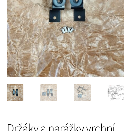
Prodávající – kontaktní informace
Způsoby úhrady
O nás
Držáky a narážky vrchní