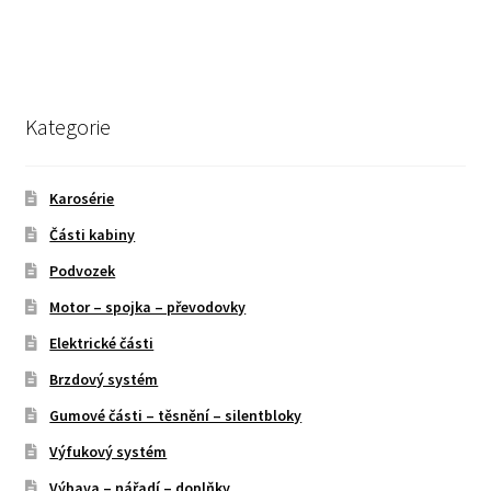
Kategorie
Karosérie
Části kabiny
Podvozek
Motor – spojka – převodovky
Elektrické části
Brzdový systém
Gumové části – těsnění – silentbloky
Výfukový systém
Výbava – nářadí – doplňky