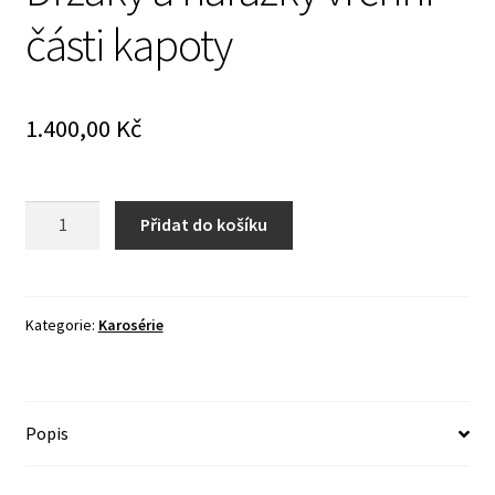
části kapoty
1.400,00
Kč
Držáky
Přidat do košíku
a
narážky
vrchní
části
Kategorie:
Karosérie
kapoty
množství
Popis