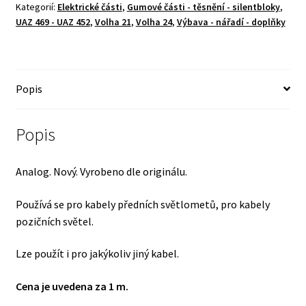
množství
Kategorií:
Elektrické části
,
Gumové části - těsnění - silentbloky
,
UAZ 469 - UAZ 452
,
Volha 21
,
Volha 24
,
Výbava - nářadí - doplňky
Popis
Popis
Analog. Nový. Vyrobeno dle originálu.
Používá se pro kabely předních světlometů, pro kabely
pozičních světel.
Lze použít i pro jakýkoliv jiný kabel.
Cena je uvedena za 1 m.