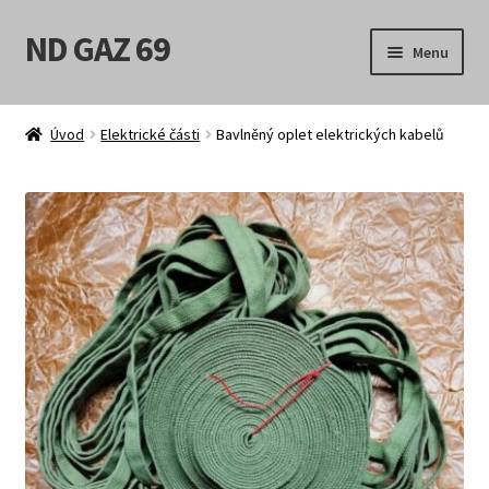
ND GAZ 69
Přeskočit
Přejít
Menu
na
k
navigaci
obsahu
Úvodní stránka
webu
Úvod
Elektrické části
Bavlněný oplet elektrických kabelů
Můj účet
Obchod
Košík
Pokladna
Možnosti doručení
Obchodní podmínky