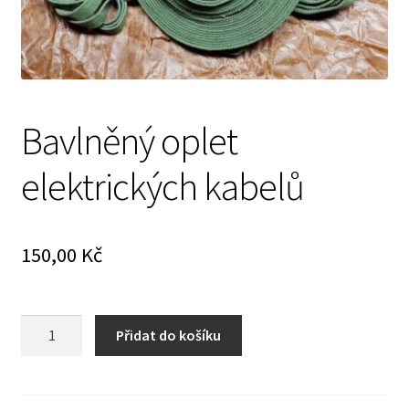
Prodávající – kontaktní informace
Způsoby úhrady
O nás
Bavlněný oplet
elektrických kabelů
150,00
Kč
Bavlněný
Přidat do košíku
oplet
elektrických
kabelů