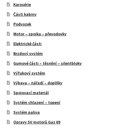
Karosérie
Části kabiny
Podvozek
Motor – spojka – převodovky
Elektrické části
Brzdový systém
Gumové části – těsnění – silentbloky
Výfukový systém
Výbava – nářadí – doplňky
Spojovací materiál
Systém chlazení – topení
Systém paliva
Opravy SV motorů Gaz 69